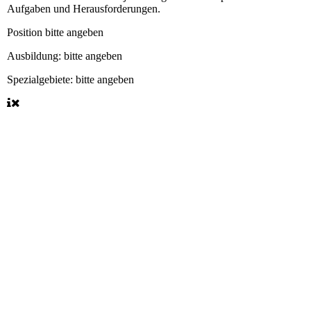
Aufgaben und Herausforderungen.
Position
bitte angeben
Ausbildung:
bitte angeben
Spezialgebiete:
bitte angeben
BERATUNGSSTELLE
Normandiering 37
29683 Bad Fallingbostel
Telefon:
+ 495162 1283