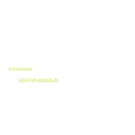
KONTAKT
Angelika Matzick - Steuerberaterin
Obernstraße 139a
28832 Achim
»
Anfahrtsplan
Tel: +494202 91719
E-Mail:
info@stb-matzick.de
LEISTUNGEN
» Steuerberatung