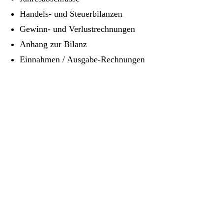
Handels- und Steuerbilanzen
Gewinn- und Verlustrechnungen
Anhang zur Bilanz
Einnahmen / Ausgabe-Rechnungen
BERATUNGSSTELLE
Normandiering 37
29683 Bad Fallingbostel
Telefon:
+ 495162 1283