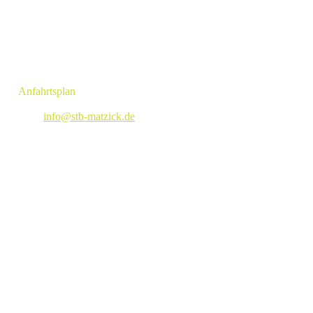
KONTAKT
Angelika Matzick - Steuerberaterin
Obernstraße 139a
28832 Achim
»
Anfahrtsplan
Tel: +494202 91719
E-Mail:
info@stb-matzick.de
LEISTUNGEN
» Steuerberatung
»
Steuererklärung
»
Jahresabschluss
»
Lohnbuchhaltung
»
Finanzbuchhaltung