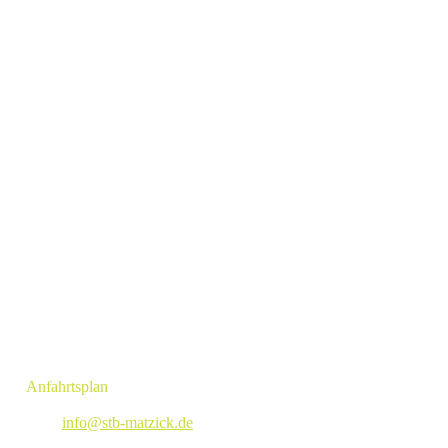
BERATUNGSSTELLE
Normandiering 37
29683 Bad Fallingbostel
Telefon:
+ 495162 1283
KONTAKT
Angelika Matzick - Steuerberaterin
Obernstraße 139a
28832 Achim
»
Anfahrtsplan
Tel: +494202 91719
E-Mail:
info@stb-matzick.de