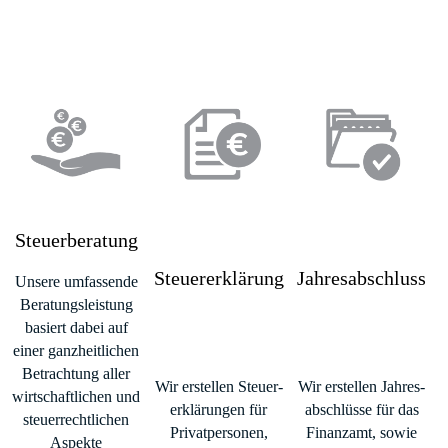
Steuerberatung
Steuererklärung
Jahresabschluss
Unsere umfassende
Beratungs­leistung
basiert dabei auf
einer ganz­heit­lichen
Betrachtung aller
Wir erstellen Steuer­
Wir erstellen Jahres­
wirtschaft­lichen und
er­klärungen für
abschlüsse für das
steuer­recht­lichen
Privat­personen,
Finanz­­amt, sowie
Aspekte