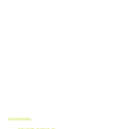
BERATUNGSSTELLE
Normandiering 37
29683 Bad Fallingbostel
Telefon:
+ 495162 1283
KONTAKT
Angelika Matzick - Steuerberaterin
Obernstraße 139a
28832 Achim
»
Anfahrtsplan
Tel: +494202 91719