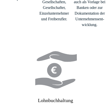
Gesell­schaften,
auch als Vorlage bei
Gesell­schafter,
Banken oder zur
Einzel­unter­nehmer
Do­kumen­tation der
und Frei­berufler.
Unter­nehmens­­ent­
wick­lung.
Lohnbuchhaltung